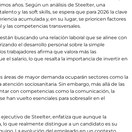
imos años. Según un análisis de Steelter, una
lento y las soft skills, se espera que para 2026 la clave
periencia acumulada y, en su lugar, se prioricen factores
al y las competencias transversales.
 están buscando una relación laboral que se alinee con
rizando el desarrollo personal sobre la simple
s trabajadores afirma que valora más las
el salario, lo que resalta la importancia de invertir en
las áreas de mayor demanda ocuparán sectores como la
 la atención sociosanitaria. Sin embargo, más allá de las
ontar con competencias como la comunicación, la
se han vuelto esenciales para sobresalir en el
 ejecutivo de Steelter, enfatiza que aunque la
a, lo que realmente distingue a un candidato es su
equipo. La evolución del empleado en un contexto