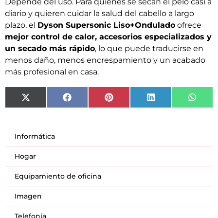
Depende del uso. Para quienes se secan el pelo casi a
diario y quieren cuidar la salud del cabello a largo
plazo, el
Dyson Supersonic Liso+Ondulado
ofrece
mejor control de calor, accesorios especializados y
un secado más rápido
, lo que puede traducirse en
menos daño, menos encrespamiento y un acabado
más profesional en casa.
X
Facebook
Pinterest
LinkedIn
What
(Twitter)
Informática
Hogar
Equipamiento de oficina
Imagen
Telefonía