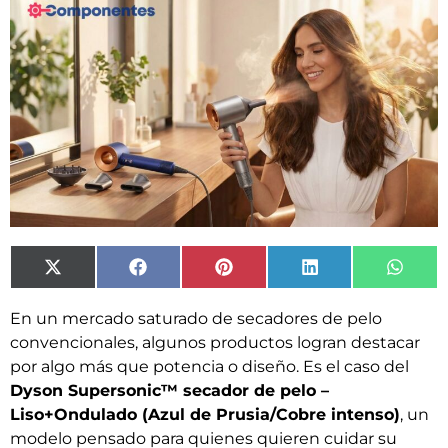
X
Facebook
Pinterest
LinkedIn
What
(Twitter)
En un mercado saturado de secadores de pelo
convencionales, algunos productos logran destacar
por algo más que potencia o diseño. Es el caso del
Dyson Supersonic™ secador de pelo –
Liso+Ondulado (Azul de Prusia/Cobre intenso)
, un
modelo pensado para quienes quieren cuidar su