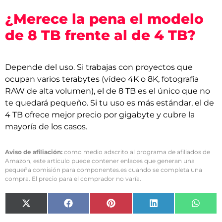
¿Merece la pena el modelo
de 8 TB frente al de 4 TB?
Depende del uso. Si trabajas con proyectos que
ocupan varios terabytes (vídeo 4K o 8K, fotografía
RAW de alta volumen), el de 8 TB es el único que no
te quedará pequeño. Si tu uso es más estándar, el de
4 TB ofrece mejor precio por gigabyte y cubre la
mayoría de los casos.
Aviso de afiliación:
como medio adscrito al programa de afiliados de
Amazon, este artículo puede contener enlaces que generan una
pequeña comisión para componentes.es cuando se completa una
compra. El precio para el comprador no varía.
X
Facebook
Pinterest
LinkedIn
What
(Twitter)