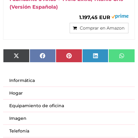
(Versión Española)
1.197,45 EUR
Comprar en Amazon
X
Facebook
Pinterest
LinkedIn
What
(Twitter)
Informática
Hogar
Equipamiento de oficina
Imagen
Telefonía