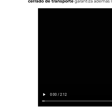
cerrado de transporte
garantiza además la