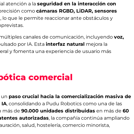
al atención a la
seguridad en la interacción con
 precisión como
cámaras RGBD, LiDAR, sensores
n
, lo que le permite reaccionar ante obstáculos y
previstas.
ce múltiples canales de comunicación, incluyendo
voz,
pulsado por IA. Esta
interfaz natural
mejora la
eneral y fomenta una experiencia de usuario más
bótica comercial
e un
paso crucial hacia la comercialización masiva de
 IA
, consolidando a Pudu Robotics como una de las
on más de
90.000 unidades distribuidas
en más de
60
atentes autorizadas
, la compañía continúa ampliando
uración, salud, hostelería, comercio minorista,