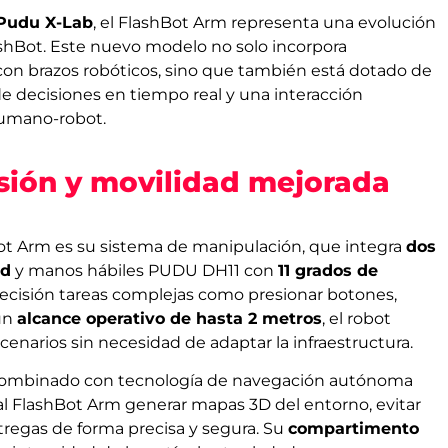
Pudu X-Lab
, el FlashBot Arm representa una evolución
lashBot. Este nuevo modelo no solo incorpora
on brazos robóticos, sino que también está dotado de
e decisiones en tiempo real y una interacción
humano-robot.
sión y movilidad mejorada
Bot Arm es su sistema de manipulación, que integra
dos
ad
y manos hábiles PUDU DH11 con
11 grados de
precisión tareas complejas como presionar botones,
 un
alcance operativo de hasta 2 metros
, el robot
enarios sin necesidad de adaptar la infraestructura.
d, combinado con tecnología de navegación autónoma
al FlashBot Arm generar mapas 3D del entorno, evitar
tregas de forma precisa y segura. Su
compartimento