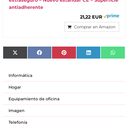
extraseguro – Nuevo estándar CE – Superficie
antiadherente
21,22 EUR
Comprar en Amazon
X
Facebook
Pinterest
LinkedIn
What
(Twitter)
Informática
Hogar
Equipamiento de oficina
Imagen
Telefonía