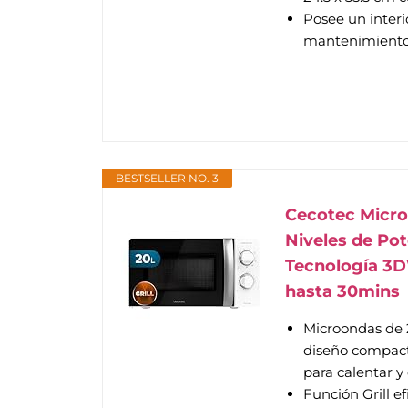
Posee un interi
mantenimient
BESTSELLER NO. 3
Cecotec Micro
Niveles de Pot
Tecnología 3
hasta 30mins
Microondas de 2
diseño compact
para calentar y
Función Grill e