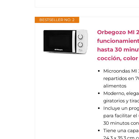
BESTSELLER NO. 2
Orbegozo MI 21
funcionamient
hasta 30 minu
cocción, color
Microondas MI 
repartidos en 
alimentos
Moderno, elega
giratorios y tir
Incluye un pro
para facilitar 
30 minutos con 
Tiene una capac
24.3 x 35.3 cm 