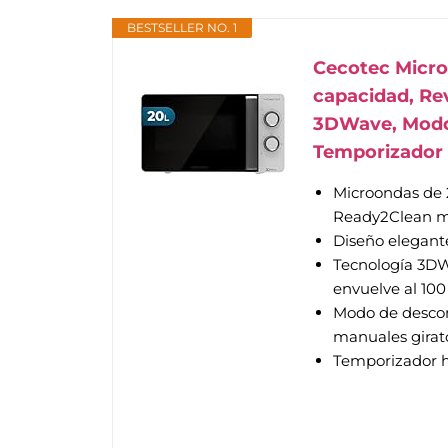
BESTSELLER NO. 1
Cecotec Micro
capacidad, Re
3DWave, Modo 
Temporizador
Microondas de 2
Ready2Clean más
Diseño elegante
Tecnología 3DW
envuelve al 100
Modo de descon
manuales girato
Temporizador ha