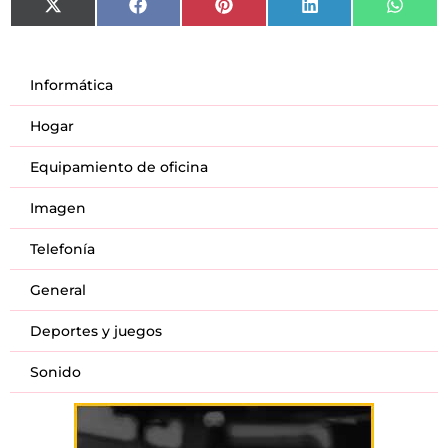
X
Facebook
Pinterest
LinkedIn
What
(Twitter)
Informática
Hogar
Equipamiento de oficina
Imagen
Telefonía
General
Deportes y juegos
Sonido