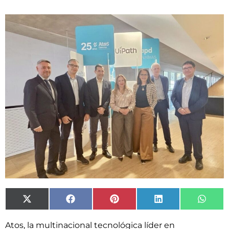
X
Facebook
Pinterest
LinkedIn
What
(Twitter)
Atos, la multinacional tecnológica líder en