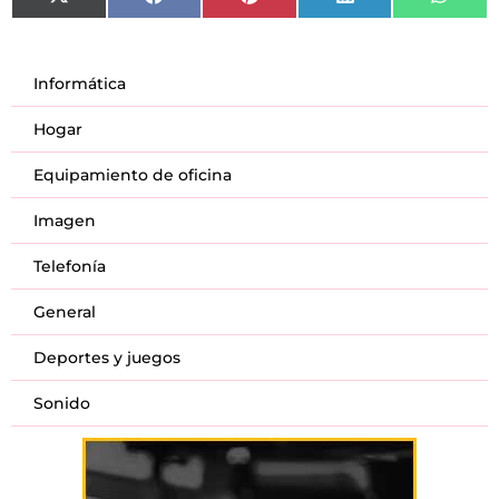
X
Facebook
Pinterest
LinkedIn
What
(Twitter)
Informática
Hogar
Equipamiento de oficina
Imagen
Telefonía
General
Deportes y juegos
Sonido