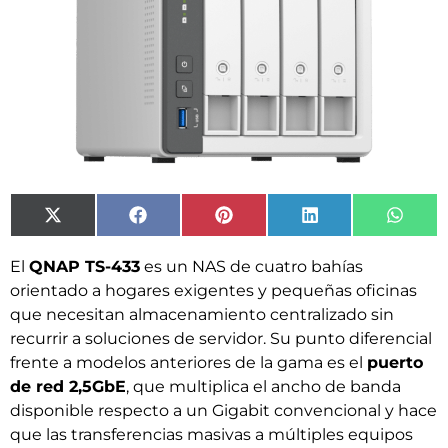
X
Facebook
Pinterest
LinkedIn
What
(Twitter)
El
QNAP TS-433
es un NAS de cuatro bahías
orientado a hogares exigentes y pequeñas oficinas
que necesitan almacenamiento centralizado sin
recurrir a soluciones de servidor. Su punto diferencial
frente a modelos anteriores de la gama es el
puerto
de red 2,5GbE
, que multiplica el ancho de banda
disponible respecto a un Gigabit convencional y hace
que las transferencias masivas a múltiples equipos