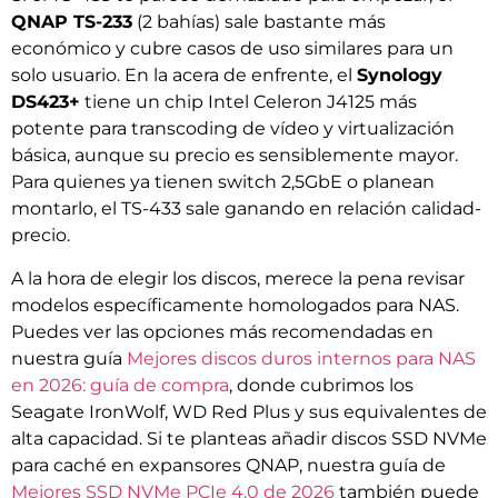
QNAP TS-233
(2 bahías) sale bastante más
económico y cubre casos de uso similares para un
solo usuario. En la acera de enfrente, el
Synology
DS423+
tiene un chip Intel Celeron J4125 más
potente para transcoding de vídeo y virtualización
básica, aunque su precio es sensiblemente mayor.
Para quienes ya tienen switch 2,5GbE o planean
montarlo, el TS-433 sale ganando en relación calidad-
precio.
A la hora de elegir los discos, merece la pena revisar
modelos específicamente homologados para NAS.
Puedes ver las opciones más recomendadas en
nuestra guía
Mejores discos duros internos para NAS
en 2026: guía de compra
, donde cubrimos los
Seagate IronWolf, WD Red Plus y sus equivalentes de
alta capacidad. Si te planteas añadir discos SSD NVMe
para caché en expansores QNAP, nuestra guía de
Mejores SSD NVMe PCIe 4.0 de 2026
también puede