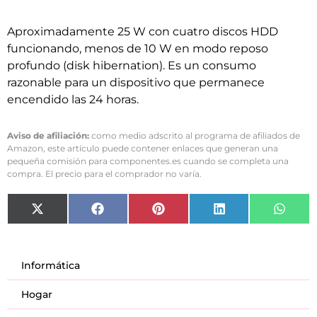
Aproximadamente 25 W con cuatro discos HDD
funcionando, menos de 10 W en modo reposo
profundo (disk hibernation). Es un consumo
razonable para un dispositivo que permanece
encendido las 24 horas.
Aviso de afiliación:
como medio adscrito al programa de afiliados de
Amazon, este artículo puede contener enlaces que generan una
pequeña comisión para componentes.es cuando se completa una
compra. El precio para el comprador no varía.
X
Facebook
Pinterest
LinkedIn
What
(Twitter)
Informática
Hogar