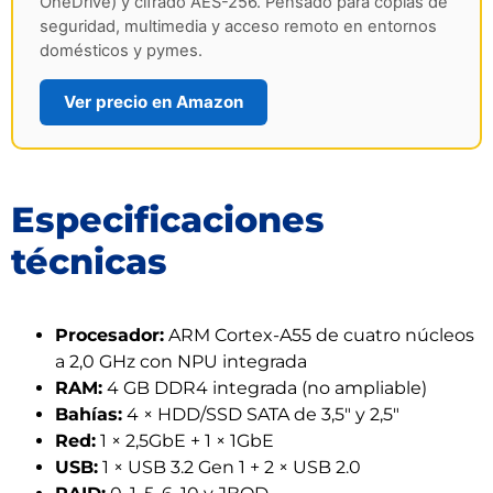
OneDrive) y cifrado AES-256. Pensado para copias de
seguridad, multimedia y acceso remoto en entornos
domésticos y pymes.
Ver precio en Amazon
Especificaciones
técnicas
Procesador:
ARM Cortex-A55 de cuatro núcleos
a 2,0 GHz con NPU integrada
RAM:
4 GB DDR4 integrada (no ampliable)
Bahías:
4 × HDD/SSD SATA de 3,5″ y 2,5″
Red:
1 × 2,5GbE + 1 × 1GbE
USB:
1 × USB 3.2 Gen 1 + 2 × USB 2.0